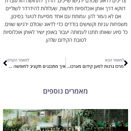
צריכים לדאוג שכולם ירגישו שייכים. הדרך לתחושה הזו עוברת
דווקא דרך אותן אוכלוסיות חלשות, שעלולות להידרדר לשוליים
אם לא נעזור להן. עמותת עם אחד מסייעת לנוער בסיכון,
משפחות עניות וקשישים בודדים כדי לדאוג שכולם ירגישו שווים.
כל סיוע שאותו תתנו לעמותה יעבור באופן ישיר לאותן אוכלוסיות
לטובת הקידום שלהן.
למאמר הבא
למאמר הקודם
מרכז גרנות למען קידום מערכות יחסים וזוגיות: כיצד העמותה מקדמת את הנושא?
איך מתכננים תקציב לחופשה בחו"ל?
מאמרים נוספים