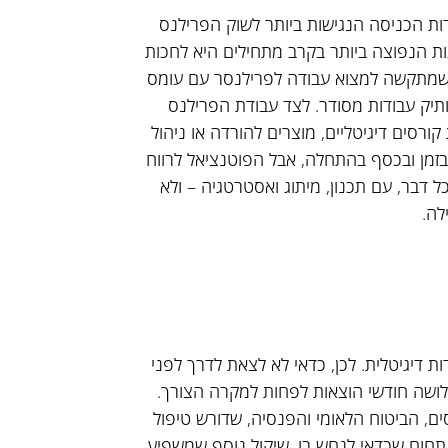
 Upwork, Fiverr ו-Freelancer הן נקודות הכניסה הנגישות ביותר לשוק הפרילנס
ת הנפוצה ביותר בקרב מתחילים היא לחכות
ר שמתקשה למצוא עבודה לפרילנסר עם עומס
מנות הוא שיווק עצמי פעיל, כמו נוכחות ב-LinkedIn ותיק עבודות מסודר. לצד עבודת הפרילנס
ורסים דיגיטליים, מוצרים להורדה או ניהול
בזמן ובכסף בהתחלה, אבל הפוטנציאל לרווח
ל דבר, עם תכנון, מיתוג ואסטרטגיה – ולא
לה.
ות דיגיטלית. לכן, כדאי לא לצאת לדרך לפני
שלושה חודשי הוצאות לפחות למקרה הצורך.
ם, הביטוח הלאומי והפנסיה, שדורש טיפול
תחום שכדאי לנחש בו. שיקול נוסף שמשפיע