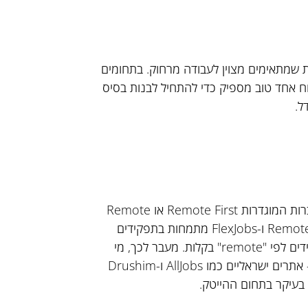
 הם מקצועות שמתאימים מצוין לעבודה מרחוק. בתחומים
וח אחד טוב מספיק כדי להתחיל לבנות בסיס
ל.
הדרך הנפוצה ביותר למצוא משרות מרוחקות היא דרך חברות המוגדרות Remote First או Remote
Friendly. פלטפורמות כמו Remote OK, WeWorkRemotely ו-FlexJobs מתמחות בתפקידים
מרוחקים בלבד, ולצידן גם LinkedIn מאפשר לסנן תפקידים לפי "remote" בקלות. מעבר לכך, מי
שמעדיף להישאר בשוק המקומי ימצא גם הוא אפשרויות – אתרים ישראליים כמו AllJobs ו-Drushim
 בעיקר בתחום ההייטק.