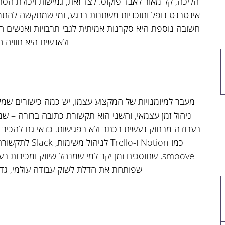
הליכה, קל מאוד לאבד פוקוס. לצד זאת, גמישות ויכולת הס
אינטרנט נופל ותוכניות משתנות ברגע, ומי שמתקשה להתמו
חשובה נוספת היא סקרנות אמיתית לגבי תרבויות ואנשים חדש
ולאנשים היא חוויה 
מעבר למיומנויות של המקצוע עצמו, יש כמה כישורים שמק
ניהול זמן עצמאי, והשני הוא תקשורת כתובה ברורה – ש
בעבודה מרחוק נעשית בכתב ולא בפגישות. כדאי גם להכיר כל
כמו Notion ו-Trello לניהול משימות, Slack לתקשורת עם הצוות,
smoove, שחוסכים זמן יקר למי שמנהל שיווק ומכירות
שפותחת את הדלת לשוק עבודה עולמי, גד