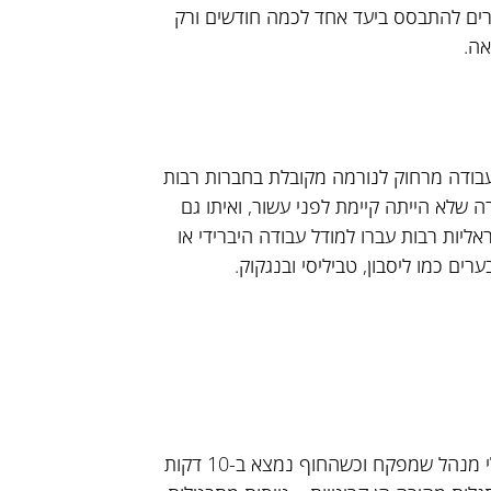
חרים להתבסס ביעד אחד לכמה חודשים ורק
אה.
בודה מרחוק לנורמה מקובלת בחברות רבות
 שלא הייתה קיימת לפני עשור, ואיתו גם
אליות רבות עברו למודל עבודה היברידי או
רים כמו ליסבון, טביליסי ובנגקוק.
משמעת עצמית היא כנראה התכונה החשובה ביותר, כי בלי מנהל שמפקח וכשהחוף נמצא ב-10 דקות