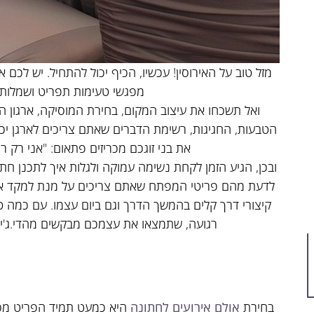
מזל טוב על האירוסין! עכשיו, הכיף יכול להתחיל. יש לכם
מפגשי טעימות תפריט ושמלות ו
ואל תשכחו את עיצוב המקום, בחירת המוסיקה, ארגון ה
הטבעות, החגיגות, רשימת הדברים שאתם צריכים לארגן יכ
את בני זוגכם מכריזים פתאום: "אני רק ר
ובכן, הגיע הזמן לקחת נשימה עמוקה ולגלות איך לתכנן חת
לדעת מהם פריטי המפתח שאתם צריכים על מנת למקד את
קיצורי דרך קלים בהמשך הדרך וגם ביום עצמו. עם כמה ט
רגועה, שתמצאו את עצמכם מבקשים מהדי.ג'יי 
בחירת
אולם אירועים לחתונה
היא כמעט תמיד הפריט מספ