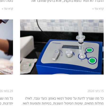
ההבדל לא תמיד נמצא בתקציב, אלא ברעיון שמחבר את
נוטה לתפו
קרא עוד »
קרא עוד »
טיפול רפואי באוזון: מהן השיטות והיתרונות של
השקעה ב
הטיפול הזה?
שמתחיל
15 ביוני 2026
29 במאי 2026
כל מה שצריך לדעת על טיפול רפואי באוזון: כיצד עובד, לאילו
כל מה שצר
מחלות מתאים, שיטות הטיפול השונות, בטיחות ותופעות לוואי.
יתרונות, 