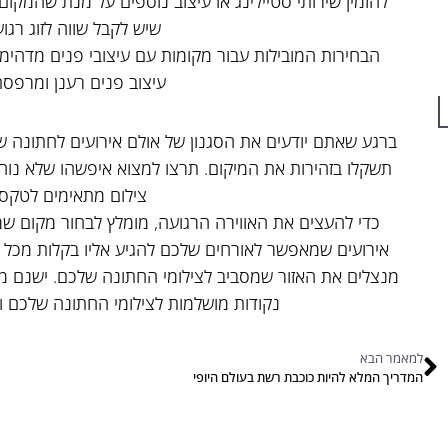
להזמין שירותי סטיילינג או עיצוב נוספים על מנת שהמקו
שיש לקבל שווה לזוג רגו
הבחירות המובילות עבור מקומות עם עיצובי פנים מדהימ
עיצוב פנים רענן ומרפסת
ברגע שאתם יודעים את הסגנון של אולם אירועים לחתונה
תשקלו בזהירות את המיקום. תרצו למצוא איפשהו שלא נוח
צילום מתאימים לטקס
כדי להעצים את האווירה הרגועה, מומלץ לבחור מקום ש
אירועים שמאפשר לאורחים שלכם להגיע אליו בקלות מכל
מנצלים את האזור שמסביב לצילומי החתונה שלכם. ישנם מק
נקודות מושלמות לצילומי החתונה שלכם ול
למאמר הבא
המדריך המלא להיות כוכבת רשת בעולם היופי